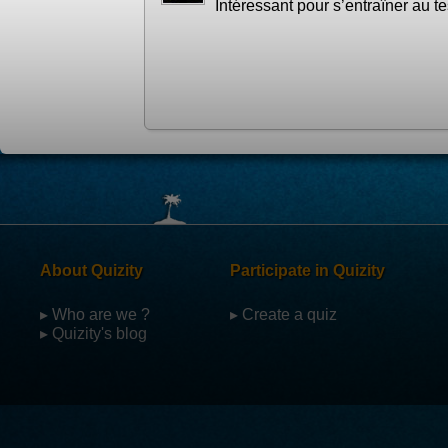
Intéressant pour s’entraîner au te
About Quizity
Participate in Quizity
▸ Who are we ?
▸ Create a quiz
▸ Quizity's blog