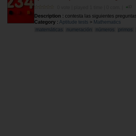
0 vote | played 1 time | 0 com. |
Description :
contesta las siguientes preguntas
Category :
Aptitude tests
>
Mathematics
matemáticas
numeración
números
primos