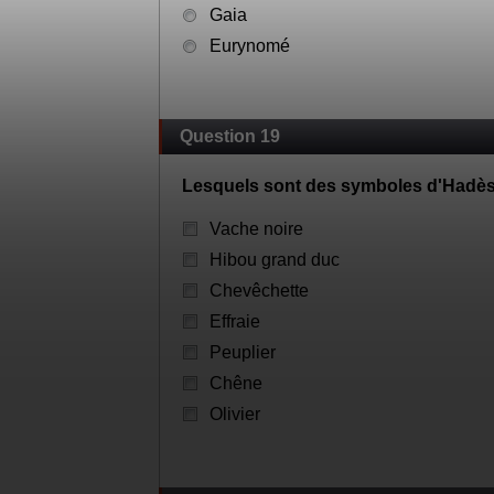
Gaia
Eurynomé
Question 19
Lesquels sont des symboles d'Hadè
Vache noire
Hibou grand duc
Chevêchette
Effraie
Peuplier
Chêne
Olivier