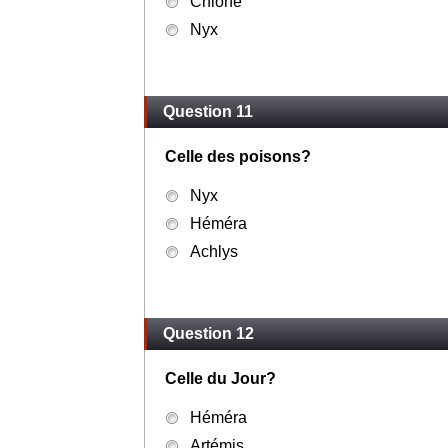
Chioné
Nyx
Question 11
Celle des poisons?
Nyx
Héméra
Achlys
Question 12
Celle du Jour?
Héméra
Artémis