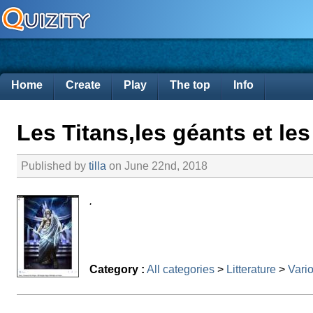
Home
Create
Play
The top
Info
Les Titans,les géants et le
Published by
tilla
on June 22nd, 2018
.
Category :
All categories
>
Litterature
>
Vario