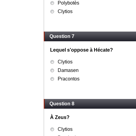
Polybotès
Clytios
Question 7
Lequel s'oppose à Hécate?
Clytios
Damasen
Pracontos
Question 8
À Zeus?
Clytios