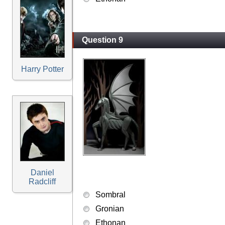
Question 9
Harry Potter
Daniel
Radcliff
Sombral
Gronian
Ethonan