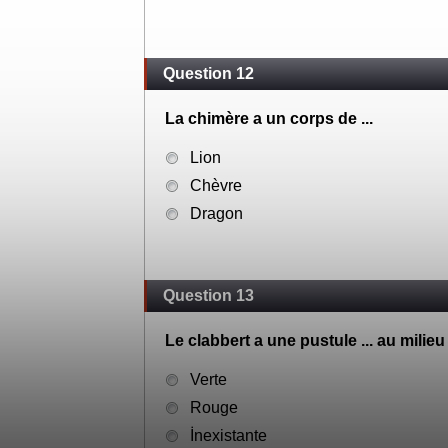
Question 12
La chimère a un corps de ...
Lion
Chèvre
Dragon
Question 13
Le clabbert a une pustule ... au milieu
Verte
Rouge
İnexistante