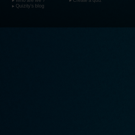
▸ Who are we ?
▸ Create a quiz
▸ Quizity's blog